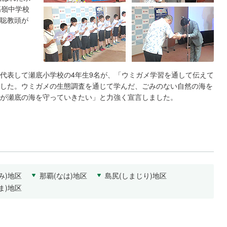
高嶺中学校
社会貢献活動
聡教頭が
サステナビリティ発行物ダウンロード
代表して瀬底小学校の4年生9名が、「ウミガメ学習を通して伝えて
した。ウミガメの生態調査を通じて学んだ、ごみのない自然の海を
が瀬底の海を守っていきたい」と力強く宣言しました。
み)地区
那覇(なは)地区
島尻(しまじり)地区
ま)地区