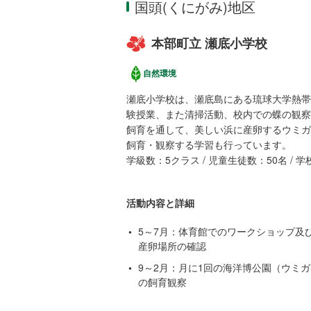
国頭(くにがみ)地区
本部町立 瀬底小学校
自然環境
瀬底小学校は、瀬底島にある琉球大学熱帯
験授業、また清掃活動、校内での蝶の観察
飼育を通して、美しい浜に産卵するウミガ
飼育・観察する学習も行っています。
学級数：5クラス / 児童生徒数：50名 / 
活動内容と詳細
5～7月：体育館でのワークショップ及
産卵場所の確認
9～2月：月に1回の海洋博公園（ウミ
の飼育観察