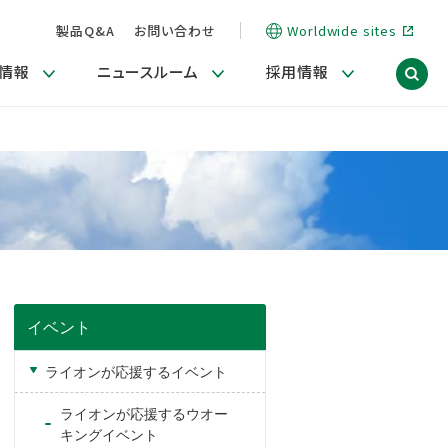
製品Q&A
お問い合わせ
Worldwide sites
情報
ニュースルーム
採用情報
ィア）
信情報
ポート
用関連情報
商品・サービス関連ニュースリリース
活動ブログ「サステナブルな社員より。」
海外拠点一覧
習慣づくりラボ
電子公告
仕事ガイド
関連リンク
コーポレート・ガバナンス
研究情報誌 (LION SCIENCE JOURNAL)
IR情報開示方針
人材開発
方針・宣言
免責事項
サステナビリティニュースリリース
研究・調査ニュースリリース
デジタルトランスフォーメーション
取引所規則の遵守に関する確認書
イベント
ライオンが応援するイベント
ライオンが応援するウオー
キングイベント