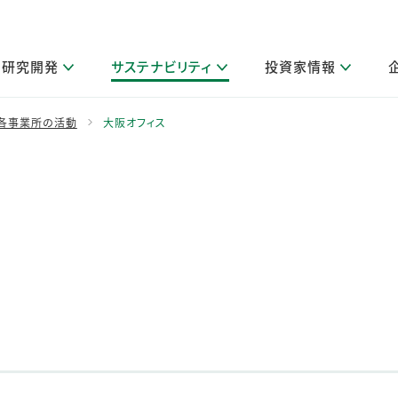
研究開発
サステナビリティ
投資家情報
閉じる
閉じる
閉じる
閉じる
閉じる
閉じる
閉じる
サステナビリティトップ
ニュースルームトップ
投資家情報トップ
製品情報トップ
研究開発トップ
企業情報トップ
採用情報トップ
各事業所の活動
大阪オフィス
製品関連情報
その他 重要研究活動
ガバナンス
IR関連情報
会社案内
発
サ
採
障がい者採用
LION Scope（ストーリーメディ
取扱店舗検索
研究におけるデジタル技術活用
コーポレート・ガバナンス
IR資料室
会社概要
グループ会社採用
キャンペーン一覧（Lidea）
研究によるサステナブルな活動
IRカレンダー
事業分野
海外グループでの取り組み
CM情報（YouTube公式チャンネル）
IRに関するQ&A
役員紹介
お客様のニーズに応える高品質で安全なものづくり
IRメール配信登録
事業所一覧
編集方針・各種ガイドライン対照表
製品の品質と安全性への取り組み
グループ・関連会社一覧
関連データ
基本情報
ESGデータ・第三者検証
研究開発拠点
イニシアチブ・外部評価
研究実績