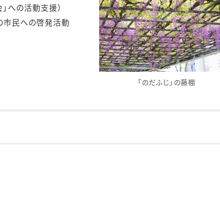
会」への活動支援）
での市民への啓発活動
「のだふじ」の藤棚