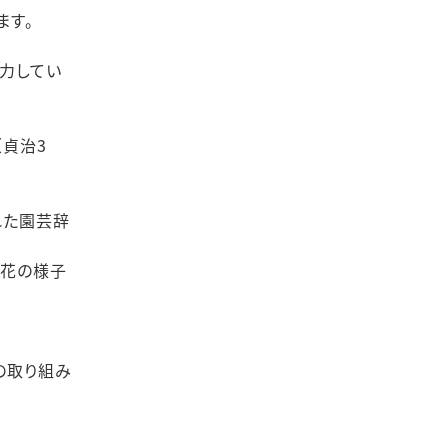
ます。
力してい
（貞治3
れた園芸辞
開花の様子
の取り組み