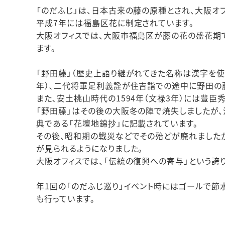
「のだふじ」は、日本古来の藤の原種とされ、大阪オ
平成7年には福島区花に制定されています。
大阪オフィスでは、大阪市福島区が藤の花の盛花期で
ます。
「野田藤」（歴史上語り継がれてきた名称は漢字を使用
年）､二代将軍足利義詮が住吉詣での途中に野田の
また､安土桃山時代の1594年（文禄3年）には豊
「野田藤」はその後の大阪冬の陣で焼失しましたが
典である「花壇地錦抄」に記載されています。
その後、昭和期の戦災などでその殆どが廃れましたが
が見られるようになりました。
大阪オフィスでは、「伝統の復興への寄与」という誇
年1回の「のだふじ巡り」イベント時にはゴールで節
も行っています。