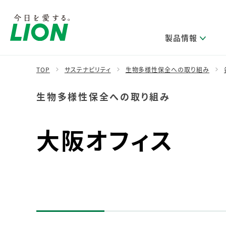
製品情報
TOP
サステナビリティ
生物多様性保全への取り組み
生物多様性保全への取り組み
製品を探す
ライオンのサステナビリティ
新卒採用
研究開発方針・本部長メッセージ
IRニュース
企業理念
ニュースリリース
ブランドから探す
トップメッセージ
新卒採用2028
研究開発領域
経営方針・体制
トップメッセージ
大阪オフィス
カテゴリから探す
考え方と推進体制
企業理解イベント
コア技術
重要課題（マテリアリティ）特定のプロセス
財務・業績情報
経営戦略・中期経営計画
製品一覧
キャリア採用
主な研究部門
環境
新製品一覧
株主・株式情報
ライオンの歴史
基盤技術研究
エコ製品一覧
サステナブルな地球環境への取組み推進
製品開発研究
個人投資家のみなさまへ
製造終了品一覧
社会
生産技術研究
健康な生活習慣づくり