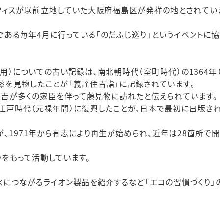
フィスが以前立地していた大阪府福島区が発祥の地とされてい
ある毎年4月に行っている「のだふじ巡り」というイベントに協
）についての古い記録は､南北朝時代（室町時代）の1364年
藤を見物したことが「義詮住吉詣」に記録されています｡
臣秀吉が多くの家臣を伴って藤見物に訪れたと伝えられています。
、江戸時代（元禄年間）に復興したことが、日本で最初に出版さ
､1971年から有志により再生が始められ、近年は28箇所で
りをもって活動しています。
水につながるライオン製品を紹介するなど「エコの習慣づくり」