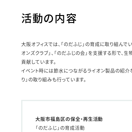
人的資本・労働安全
活動の内容
人権の尊重
責任あるサプライチェーンマネジメントの構築
顧客の満足と信頼の追求
大阪オフィスでは、「のだふじ」の育成に取り組んで
オンズクラブ」、「のだふじの会」を支援する形で、
貢献しています。
イベント時には節水につながるライオン製品の紹介
り」の取り組みも行っています。
大阪市福島区の保全・再生活動
「のだふじ」の育成活動