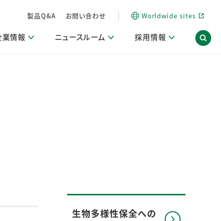
製品Q&A
お問い合わせ
Worldwide sites
企業情報
ニュースルーム
採用情報
信情報
ポート
用関連情報
ア）
商品・サービス関連ニュースリリース
活動ブログ「サステナブルな社員より。」
海外拠点一覧
習慣づくりラボ
電子公告
仕事ガイド
関連リンク
コーポレート・ガバナンス
研究情報誌 (LION SCIENCE JOURNAL)
IR情報開示方針
人材開発
方針・宣言
免責事項
サステナビリティニュースリリース
研究・調査ニュースリリース
デジタルトランスフォーメーション
取引所規則の遵守に関する確認書
生物多様性保全への