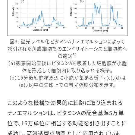
図3．蛍光ラベル化ビタミンAナノエマルションによって
誘引された角膜細胞でのエンドサイトーシスと細胞核へ
5）
の輸送
（a）観察開始直後にビタミンAを吸着した細胞膜が小胞
体を形成して細胞内に取り込まれる様子。
（b）15分後細胞核周辺に小胞が集まる様子。(c),(d)は
(a),(b)中の矢印上での蛍光強度分布を示す。
このような機構で効果的に細胞に取り込まれる
ナノエマルションは、ビタミンAの配合基準5万単
位で、15万単位に相当する効能を引き出すことに
成功し、高浸透型点眼剤として応用されていま