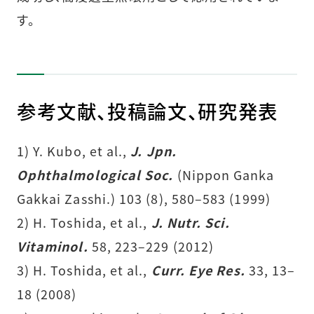
す。
参考文献、投稿論文、研究発表
1) Y. Kubo, et al.,
J. Jpn.
Ophthalmological Soc.
(Nippon Ganka
Gakkai Zasshi.) 103 (8), 580–583 (1999)
2) H. Toshida, et al.,
J. Nutr. Sci.
Vitaminol.
58, 223–229 (2012)
3) H. Toshida, et al.,
Curr. Eye Res.
33, 13–
18 (2008)