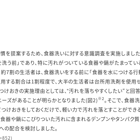
ステークホルダー・エンゲージメント
社会貢献活動
サステナビリティ発行物ダウンロード
慣を提案するため、食器洗いに対する意識調査を実施しまし
を洗う前」であり、特に汚れがついている食器や鍋がたまってい
約7割の生活者は、食器洗いをする前に「食器を水につける行動
使用する割合は1割程度で、大半の生活者は台所用洗剤を使用せ
つけおきの実施理由としては、‟汚れを落ちやすくしたい“と回
※2
ーズがあることが明らかとなりました(図2)
。そこで、食器
つけおきをしておくだけで、軽い力で汚れを落とすことができ
、食器や鍋にこびりついた汚れに含まれるデンプンやタンパク質
への配合を検討しました。
852)