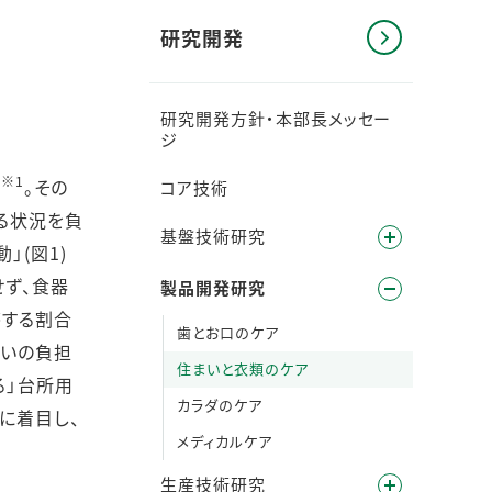
研究開発
研究開発方針・本部長メッセー
ジ
※1
た
。その
コア技術
る状況を負
基盤技術研究
」(図1)
ず、食器
製品開発研究
答する割合
歯とお口のケア
洗いの負担
住まいと衣類のケア
る」台所用
カラダのケア
に着目し、
メディカルケア
生産技術研究