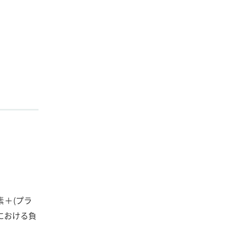
素＋(プラ
における負