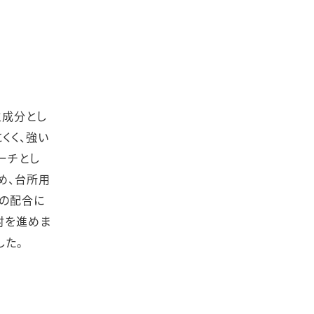
主成分とし
くく、強い
ーチとし
め、台所用
素の配合に
討を進めま
した。