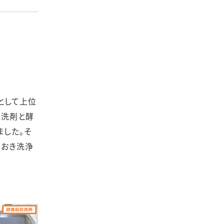
として上位
用洗剤と酵
した。そ
けおき洗浄