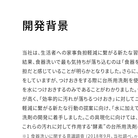
人的資本・労働安全
人権の尊重
開発背景
責任あるサプライチェーンマネジメントの構築
顧客の満足と信頼の追求
当社は、生活者への家事負担軽減に繋がる新たな習
結果、食器洗いで最も気持ちが落ち込むのは「食器
担だと感じていることが明らかとなりました。さらに、
をしていますが、つけおきをする際に台所用洗剤を
を水につけおきするのみであることがわかりました。
が高く、「効率的に汚れが落ちるつけおき」に対してニ
軽減に繋がる新たな行動の提案に向け、「水に加えて
洗剤の開発に着手しました。この具現化に向けては
これらの汚れに対して作用する‟酵素”の台所用洗剤
※1 食器洗いに関する意識調査 (2018年9月、当社調べ、n=