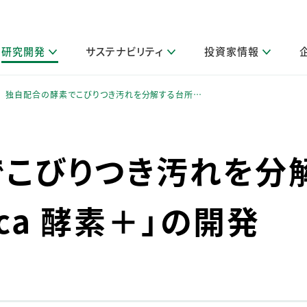
研究開発
サステナビリティ
投資家情報
閉じる
閉じる
閉じる
閉じる
閉じる
閉じる
閉じる
サステナビリティトップ
ニュースルームトップ
投資家情報トップ
製品情報トップ
研究開発トップ
企業情報トップ
採用情報トップ
独自配合の酵素でこびりつき汚れを分解する台所…
製品関連情報
その他 重要研究活動
ガバナンス
IR関連情報
会社案内
発
サ
採
障がい者採用
LION Scope（ストーリーメディ
でこびりつき汚れを分
取扱店舗検索
研究におけるデジタル技術活用
コーポレート・ガバナンス
IR資料室
会社概要
グループ会社採用
キャンペーン一覧（Lidea）
研究によるサステナブルな活動
IRカレンダー
事業分野
海外グループでの取り組み
CM情報（YouTube公式チャンネル）
IRに関するQ&A
役員紹介
gica 酵素＋」の開発
お客様のニーズに応える高品質で安全なものづくり
IRメール配信登録
事業所一覧
編集方針・各種ガイドライン対照表
製品の品質と安全性への取り組み
グループ・関連会社一覧
関連データ
基本情報
ESGデータ・第三者検証
研究開発拠点
イニシアチブ・外部評価
研究実績