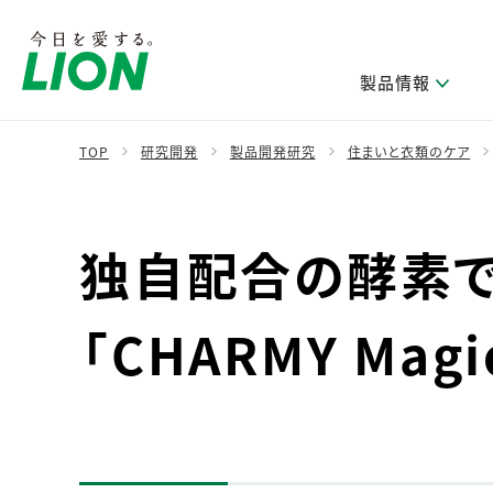
製品情報
TOP
研究開発
製品開発研究
住まいと衣類のケア
製品を探す
ライオンのサステナビリティ
新卒採用
研究開発方針・本部長メッセージ
IRニュース
企業理念
ニュースリリース
独自配合の酵素
ブランドから探す
トップメッセージ
新卒採用2028
研究開発領域
経営方針・体制
トップメッセージ
カテゴリから探す
考え方と推進体制
企業理解イベント
コア技術
重要課題（マテリアリティ）特定のプロセス
財務・業績情報
経営戦略・中期経営計画
「CHARMY Ma
製品一覧
キャリア採用
主な研究部門
環境
新製品一覧
株主・株式情報
ライオンの歴史
基盤技術研究
エコ製品一覧
サステナブルな地球環境への取組み推進
製品開発研究
個人投資家のみなさまへ
製造終了品一覧
社会
生産技術研究
健康な生活習慣づくり