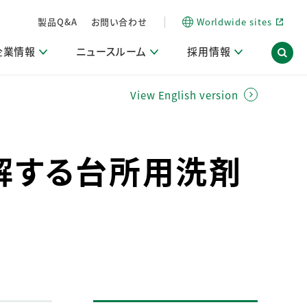
製品Q&A
お問い合わせ
Worldwide sites
企業情報
ニュースルーム
採用情報
View English version
信情報
ポート
用関連情報
ア）
商品・サービス関連ニュースリリース
活動ブログ「サステナブルな社員より。」
解する台所用洗剤
海外拠点一覧
習慣づくりラボ
電子公告
仕事ガイド
関連リンク
コーポレート・ガバナンス
研究情報誌 (LION SCIENCE JOURNAL)
IR情報開示方針
人材開発
方針・宣言
免責事項
サステナビリティニュースリリース
研究・調査ニュースリリース
デジタルトランスフォーメーション
取引所規則の遵守に関する確認書