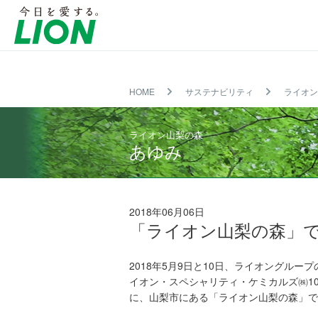
製品情報トップ
研究開発トップ
サステナビリティトップ
投資家情報トップ
企業情報トップ
ニュースルームトップ
採用情報トップ
製品を探す
研究開発方針・本
ライオンのサステ
IRニュース
企業理念
ニュースリリース
新卒採用
ジ
会社案内
LION Scope（
HOME
サステナビリティ
ブ
ト
新
ライオン
カ
考
企
ア）
会
事
ラ
ッ
卒
テ
え
業
個人投資家のみな
社
業
ン
プ
採
ゴ
方
理
IR関連情報
概
分
ド
メ
用
リ
と
解
IR
IR
ライオン山梨の森
要
野
か
ッ
20
か
推
イ
資
カ
あゆみ
ら
セ
28
ら
進
ベ
料
レ
その他 重要研究
探
ー
探
体
ン
室
ン
研
研
す
ジ
す
制
ト
ダ
グ
究
究
製品関連情報
障がい者採用
ー
ル
採用関連情報
取
に
キ
に
ー
2018年06月06日
仕
人
扱
お
ャ
よ
プ
「ライオン山梨の森」
事
材
店
け
ン
る
サポート
・
ガ
開
舗
る
ペ
サ
電
IR
関
イ
発
検
デ
ー
ス
子
情
連
2018年5月9日と10日、ライオングルー
ド
索
ジ
ン
テ
公
報
会
イオン・スペシャリティ・ケミカルズ㈱1
タ
一
ナ
告
開
社
ル
覧
ブ
示
に、山梨市にある「ライオン山梨の森」で
一
技
（L
ル
方
覧