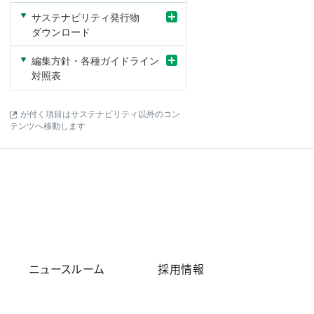
検
評
エ
サステナビリティ発行物
証
価
ン
ダウンロード
ゲ
ー
ジ
編集方針・各種ガイドライン
メ
対照表
ン
ト
が付く項目はサステナビリティ以外のコン
テンツへ移動します
サ
ス
テ
ナ
ビ
リ
テ
ィ
発
行
物
ニュースルーム
採用情報
ダ
ウ
ン
ロ