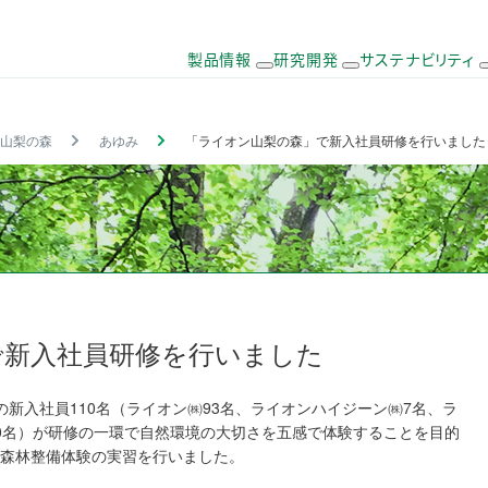
製品情報
研究開発
サステナビリティ
部長メッセー
ナビリティ
製品一覧
研究開発領域
環境
経営方針・体制
トップメッセージ
キャリア採用
主な研究部門
社会
財務・業績情報
経営戦略・中期
ストーリーメディ
山梨の森
重
あゆみ
新
コ
サ
「ライオン山梨の森」で新入社員研修を行いました
エ
製
基
健
製
人
役
事
要
製
ア
ス
コ
造
盤
康
品
的
さまへ
員
業
課
品
技
テ
製
終
技
な
開
資
紹
所
題
一
術
ナ
品
了
術
生
発
本
IR
IR
介
一
（
覧
ブ
一
品
研
活
研
・
に
メ
覧
マ
ル
覧
一
究
習
究
労
関
ー
活動
お客様のニーズに応える高品質
基本情報
テ
な
覧
慣
働
す
ル
で安全なものづくり
研
研
リ
地
づ
安
る
配
製
究
究
グループ会社採用
ア
球
く
全
Q
信
品
C
開
実
リ
環
り
&
登
の
M
発
績
テ
境
A
録
で新入社員研修を行いました
品
情
拠
ィ
へ
質
報
点
免
取
）
の
と
（Y
責
引
特
取
プの新入社員110名（ライオン㈱93名、ライオンハイジーン㈱7名、ラ
安
ou
事
所
定
組
全
0名）が研修の一環で自然環境の大切さを五感で体験することを目的
Tu
項
規
の
み
性
be
則
森林整備体験の実習を行いました。
プ
推
へ
公
の
ロ
進
の