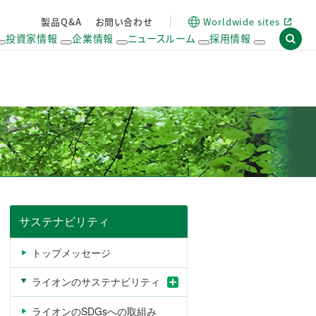
製品Q&A
お問い合わせ
Worldwide sites
投資家情報
企業情報
ニュースルーム
採用情報
経営計画
株主・株式情報
ライオンの歴史
閉じ
閉じ
閉じ
閉じ
閉じ
閉じ
閉じ
生
人
責
る
る
る
る
る
る
る
産
権
任
技
の
あ
術
尊
る
研
重
サ
究
プ
ラ
イ
チ
ェ
ー
サステナビリティ
ン
マ
トップメッセージ
ネ
ジ
ライオンのサステナビリティ
メ
ン
ト
ライオンのSDGsへの取組み