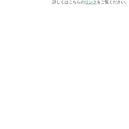
術
id
な
針
詳しくはこちらの
リンク
をご覧ください。
海
コ
活
ea
活
外
ー
用
）
動
拠
ポ
点
レ
一
ー
発信情報
覧
ト
習
研
・
慣
究
商品・サービス関
ガ
づ
情
リース
バ
く
報
ナ
り
誌
ン
ラ
(L
ス
ボ
IO
N
SC
IE
N
ガバナンス
コ
CE
ー
J
ポ
O
レ
U
ー
R
ト
N
・
AL
ガ
)
バ