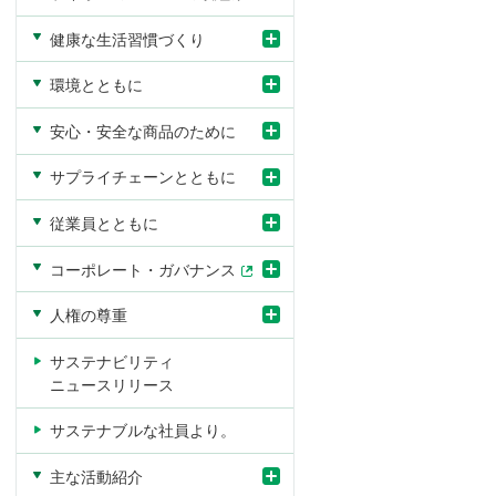
の
構
健康な生活習慣づくり
築
環境とともに
安心・安全な商品のために
サプライチェーンとともに
従業員とともに
コーポレート・ガバナンス
イドライン対
関連データ
人権の尊重
ES
イ
ス
社
G
ニ
テ
会
サステナビリティ
デ
シ
ー
貢
ニュースリリース
ー
ア
ク
献
タ
チ
ホ
活
サステナブルな社員より。
・
ブ
ル
動
第
・
ダ
三
外
ー
主な活動紹介
者
部
・