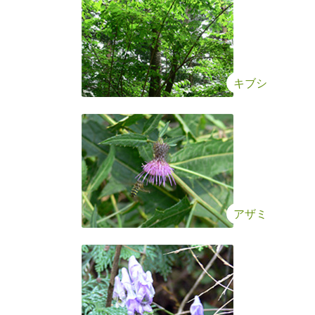
キブシ
アザミ