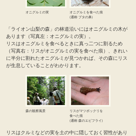
オニグルミの実
オニグルミを食べた痕
(通称 ブタの鼻)
「ライオン山梨の森」の林道沿いにはオニグルミの木が
あります（写真左：オニグルミの実）。
リスはオニグルミを食べるときに真っ二つに割るため
（写真右：リスがオニグルミの実を食べた痕）、きれい
に半分に割れたオニグルミが見つかれば、その森にリス
が生息していることがわかります。
森の観察風景
リスがマツボックリを
食べた痕
(通称 森のエビフライ)
リスはクルミなどの実を土の中に隠しておく習性があり