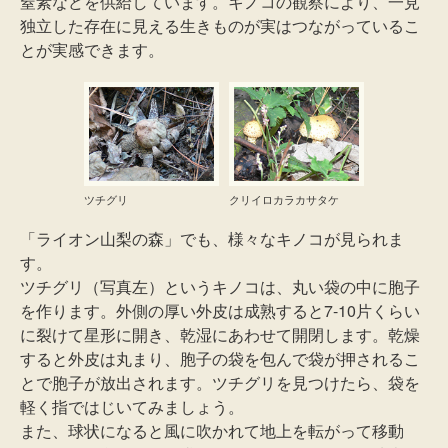
窒素などを供給しています。キノコの観察により、一見
独立した存在に見える生きものが実はつながっているこ
とが実感できます。
ツチグリ
クリイロカラカサタケ
「ライオン山梨の森」でも、様々なキノコが見られま
す。
ツチグリ（写真左）というキノコは、丸い袋の中に胞子
を作ります。外側の厚い外皮は成熟すると7-10片くらい
に裂けて星形に開き、乾湿にあわせて開閉します。乾燥
すると外皮は丸まり、胞子の袋を包んで袋が押されるこ
とで胞子が放出されます。ツチグリを見つけたら、袋を
軽く指ではじいてみましょう。
また、球状になると風に吹かれて地上を転がって移動