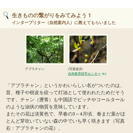
生きものの繋がりをみてみよう 1
インタープリター（自然案内人）に教えてもらいました
アブラチャン
(写真提供:
自然教育研究センター
)
「アブラチャン」というかわいらしい名がついたのは、
昔、種子や樹皮を絞って灯油として使われたためだそう
です。チャン（瀝青）も中国語でビッチやコールタール
のような油状の物質を意味しています。
またその花は淡黄色で、早春の3～4月頃、春まだ葉がほ
とんど芽吹いていない森の中でいち早く咲きます（写真
右：アブラチャンの花）。