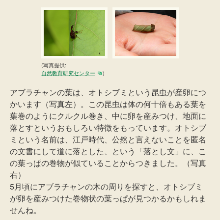
(写真提供:
自然教育研究センター
)
アブラチャンの葉は、オトシブミという昆虫が産卵につ
かいます（写真左）。この昆虫は体の何十倍もある葉を
葉巻のようにクルクル巻き、中に卵を産みつけ、地面に
落とすというおもしろい特徴をもっています。オトシブ
ミという名前は、江戸時代、公然と言えないことを匿名
の文書にして道に落とした、という「落とし文」に、こ
の葉っぱの巻物が似ていることからつきました。（写真
右）
5月頃にアブラチャンの木の周りを探すと、オトシブミ
が卵を産みつけた巻物状の葉っぱが見つかるかもしれま
せんね。